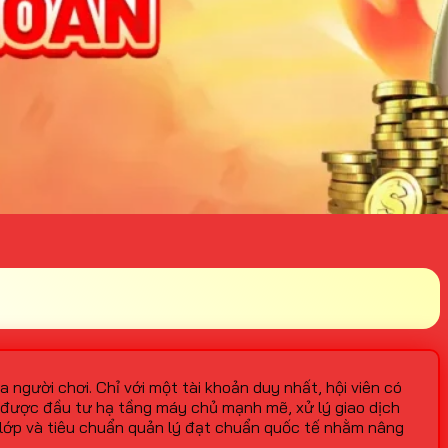
người chơi. Chỉ với một tài khoản duy nhất, hội viên có
g được đầu tư hạ tầng máy chủ mạnh mẽ, xử lý giao dịch
ều lớp và tiêu chuẩn quản lý đạt chuẩn quốc tế nhằm nâng