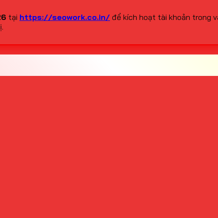
26
tại
https://seowork.co.in/
để kích hoạt tài khoản trong v
.