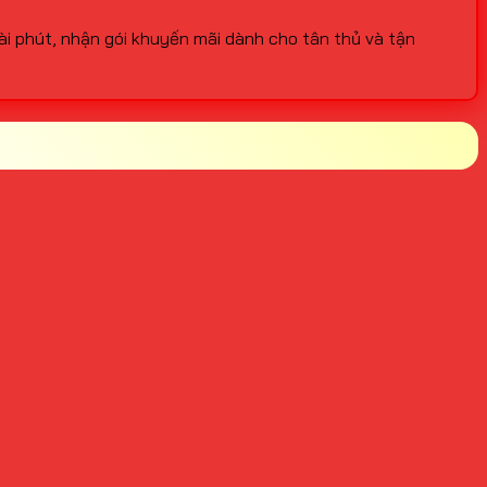
ài phút, nhận gói khuyến mãi dành cho tân thủ và tận