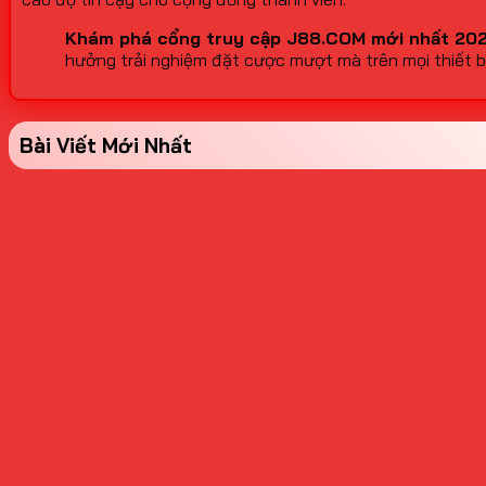
Khám phá cổng truy cập J88.COM mới nhất 20
hưởng trải nghiệm đặt cược mượt mà trên mọi thiết bị
Bài Viết Mới Nhất