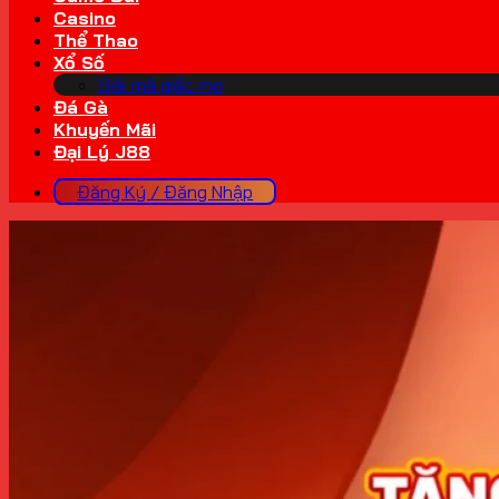
Casino
Thể Thao
Xổ Số
Giải mã giấc mơ
Đá Gà
Khuyến Mãi
Đại Lý J88
Đăng Ký / Đăng Nhập