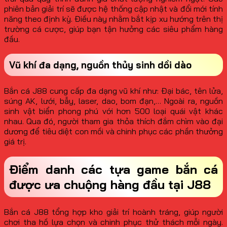
phiên bản giải trí sẽ được hệ thống cập nhật và đổi mới tính
năng theo định kỳ. Điều này nhằm bắt kịp xu hướng trên thị
trường cá cược, giúp bạn tận hưởng các siêu phẩm hàng
đầu.
Vũ khí đa dạng, nguồn thủy sinh dồi dào
Bắn cá J88 cung cấp đa dạng vũ khí như: Đại bác, tên lửa,
súng AK, lưới, bẫy, laser, dao, bom đạn,… Ngoài ra, nguồn
sinh vật biển phong phú với hơn 500 loại quái vật khác
nhau. Qua đó, người tham gia thỏa thích đắm chìm vào đại
dương để tiêu diệt con mồi và chinh phục các phần thưởng
giá trị.
Điểm danh các tựa game bắn cá
được ưa chuộng hàng đầu tại J88
Bắn cá J88 tổng hợp kho giải trí hoành tráng, giúp người
chơi tha hồ lựa chọn và chinh phục thử thách mỗi ngày.