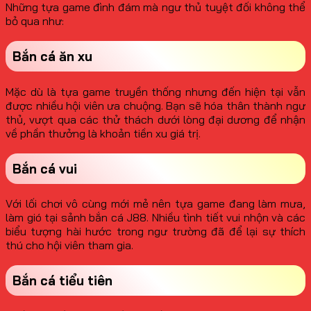
Những tựa game đình đám mà ngư thủ tuyệt đối không thể
bỏ qua như:
Bắn cá ăn xu
Mặc dù là tựa game truyền thống nhưng đến hiện tại vẫn
được nhiều hội viên ưa chuộng. Bạn sẽ hóa thân thành ngư
thủ, vượt qua các thử thách dưới lòng đại dương để nhận
về phần thưởng là khoản tiền xu giá trị.
Bắn cá vui
Với lối chơi vô cùng mới mẻ nên tựa game đang làm mưa,
làm gió tại sảnh bắn cá J88. Nhiều tình tiết vui nhộn và các
biểu tượng hài hước trong ngư trường đã để lại sự thích
thú cho hội viên tham gia.
Bắn cá tiểu tiên