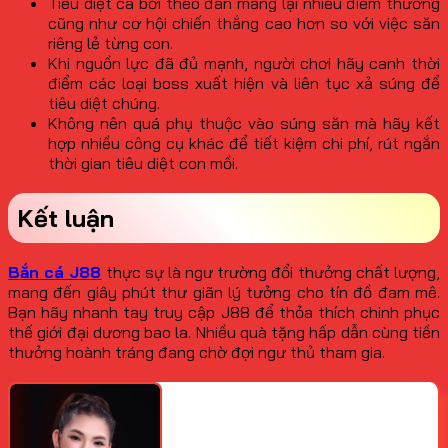
Tiêu diệt cá bơi theo đàn mang lại nhiều điểm thưởng
cũng như cơ hội chiến thắng cao hơn so với việc săn
riêng lẻ từng con.
Khi nguồn lực đã đủ mạnh, người chơi hãy canh thời
điểm các loại boss xuất hiện và liên tục xả súng để
tiêu diệt chúng.
Không nên quá phụ thuộc vào súng săn mà hãy kết
hợp nhiều công cụ khác để tiết kiệm chi phí, rút ngắn
thời gian tiêu diệt con mồi.
Kết luận
Bắn cá J88
thực sự là ngư trường đổi thưởng chất lượng,
mang đến giây phút thư giãn lý tưởng cho tín đồ đam mê.
Bạn hãy nhanh tay truy cập J88 để thỏa thích chinh phục
thế giới đại dương bao la. Nhiều quà tặng hấp dẫn cùng tiền
thưởng hoành tráng đang chờ đợi ngư thủ tham gia.