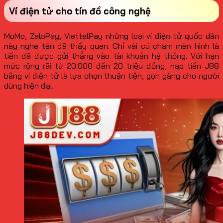
Ví điện tử cho tín đồ công nghệ
MoMo, ZaloPay, ViettelPay những loại ví điện tử quốc dân
này nghe tên đã thấy quen. Chỉ vài cú chạm màn hình là
tiền đã được gửi thẳng vào tài khoản hệ thống. Với hạn
mức rộng rãi từ 20.000 đến 20 triệu đồng, nạp tiền J88
bằng ví điện tử là lựa chọn thuận tiện, gọn gàng cho người
dùng hiện đại.