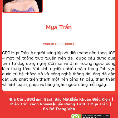
Mya Trần
Website
|
+ posts
CEO Mya Trần là người sáng lập và điều hành nền tảng J88
– một hệ thống trực tuyến hiện đại, được xây dựng dựa
trên tư duy công nghệ đổi mới và định hướng người dùng
làm trung tâm. Với kinh nghiệm nhiều năm trong lĩnh vực
quản trị hệ thống số và công nghệ thông tin, ông đã dẫn
dắt J88 phát triển thành một nền tảng tin cậy, thân thiện
và minh bạch, phục vụ hàng ngàn người dùng mỗi ngày.
Nhà Cái J88
Chính Sách Bảo Mật
Điều Khoản Điều Kiện
Miễn Trừ Trách Nhiệm
Quyền Riêng Tư
CEO Mya Trần
Sơ Đồ Trang Web