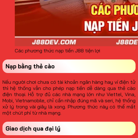
Các phương thức nạp tiền J88 tiện lợi
Nạp bằng thẻ cào
Nếu người chơi chưa có tài khoản ngân hàng hay ví điện tử
thì hệ thống vẫn cho phép nạp tiền dễ dàng qua thẻ cào
điện thoại. Hỗ trợ đủ các nhà mạng lớn như Viettel, Vina,
Mobi, Vietnamobile, chỉ cần nhập đúng mã và seri, hệ thống
xử lý trong vài giây là xong. Phương thức này có thể mất
một chút phí từ nhà mạng.
Giao dịch qua đại lý