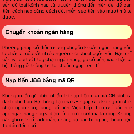
sẵn đủ loại kênh nạp từ truyền thống đến hiện đại để bạn
tiện cách nào dùng cách đó, miễn sao tiền vào mượt mà là
được.
Chuyển khoản ngân hàng
Phương pháp cổ điển nhưng chuyển khoản ngân hàng vẫn
là chân ái của rất nhiều người chơi khi chuyển vốn. Bạn chỉ
cần vài cái lướt tay chọn ngân hàng, gõ số tiền, xác nhận là
hệ thống gửi thông tin tài khoản ngay tức thì.
Nạp tiền J88 bằng mã QR
Không muốn gõ phím nhiều thì nạp tiền qua mã QR sinh ra
dành cho bạn. Hệ thống tạo mã QR ngay sau khi người chơi
chọn ngân hàng cùng số tiền. Việc tiếp theo chỉ cần mở
app ngân hàng hay ví điện tử lên rồi quét mã là xong. Không
cần ghi nhớ số tài khoản, chẳng sợ sai thông tin, thuận tiện
từ đầu đến cuối.