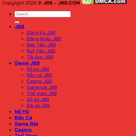
Copyright 2026 ©
J88 - J88.COM
J88
Đăng Ký J88
Đăng Nhập J88
Nạp Tiền J88
Rút Tiền J88
Tải App J88
Game J88
Nổ hũ J88
Bắn cá J88
Casino J88
Game bài J88
Thể thao J88
Xổ số J88
Đá gà J88
Nổ Hũ
Bắn Cá
Game Bài
Casino
Thể Thao