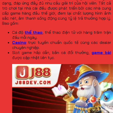
dạng, đáp ứng đầy đủ nhu cầu giải trí của hội viên. Tất cả
trò chơi tại nhà cái đều được phát triển bởi các nhà cung
cấp game hàng đầu thế giới, đem lại chất lượng hình ảnh
sắc nét, âm thanh sống động cùng tỷ lệ trả thưởng hợp lý.
Bao gồm:
Cá độ
thể thao
, thể thao điện tử với hàng trăm trận
đấu mỗi ngày.
Casino
trực tuyến chuẩn quốc tế cùng các dealer
chuyên nghiệp.
Slot game hấp dẫn, bắn cá đổi thưởng,
game bài
được cập nhật liên tục.