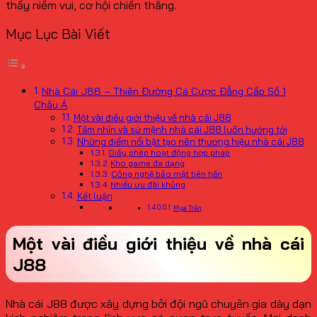
thấy niềm vui, cơ hội chiến thắng.
Mục Lục Bài Viết
Nhà Cái J88 – Thiên Đường Cá Cược Đẳng Cấp Số 1
Châu Á
Một vài điều giới thiệu về nhà cái J88
Tầm nhìn và sứ mệnh nhà cái J88 luôn hướng tới
Những điểm nổi bật tạo nên thương hiệu nhà cái J88
Giấy phép hoạt động hợp pháp
Kho game đa dạng
Công nghệ bảo mật tiên tiến
Nhiều ưu đãi khủng
Kết luận
Mya Trần
Một vài điều giới thiệu về nhà cái
J88
Nhà cái J88 được xây dựng bởi đội ngũ chuyên gia dày dạn