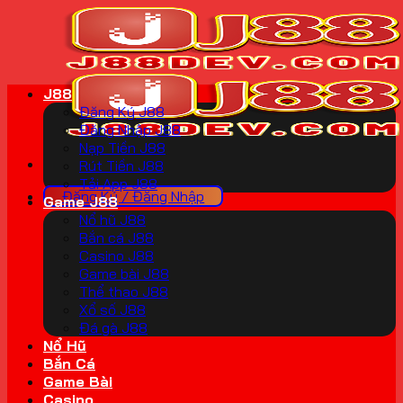
Skip
to
content
J88
Đăng Ký J88
Đăng Nhập J88
Nạp Tiền J88
Rút Tiền J88
Tải App J88
Đăng Ký / Đăng Nhập
Game J88
Nổ hũ J88
Bắn cá J88
Casino J88
Game bài J88
Thể thao J88
Xổ số J88
Đá gà J88
Nổ Hũ
Bắn Cá
Game Bài
Casino