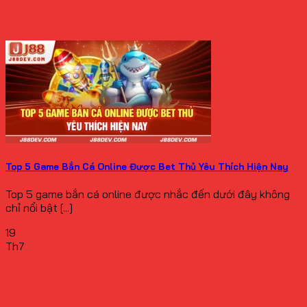
Top 5 Game Bắn Cá Online Được Bet Thủ Yêu Thích Hiện Nay
Top 5 game bắn cá online được nhắc đến dưới đây không
chỉ nổi bật [...]
19
Th7