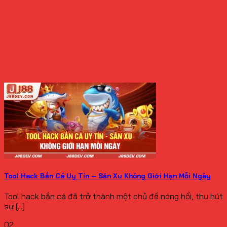
Tool Hack Bắn Cá Uy Tín – Săn Xu Không Giới Hạn Mỗi Ngày
Tool hack bắn cá đã trở thành một chủ đề nóng hổi, thu hút
sự [...]
02