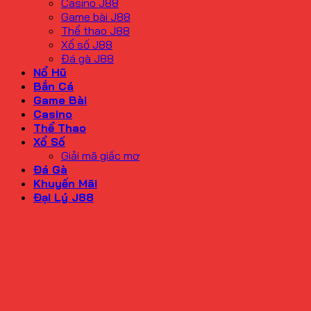
Casino J88
Game bài J88
Thể thao J88
Xổ số J88
Đá gà J88
Nổ Hũ
Bắn Cá
Game Bài
Casino
Thể Thao
Xổ Số
Giải mã giấc mơ
Đá Gà
Khuyến Mãi
Đại Lý J88