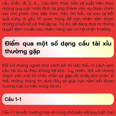
cầu chẵn, lẻ, 3, 4,… Các hình thức trên sẽ xuất hiện theo
những quy luật nhất định và giúp thành viên dự đoán chính
xác cho phiên chơi tiếp theo. Việc tìm hiểu và xem lại kết
quả cũng là yếu tố quan trọng để bạn nhận diện được
những chuỗi số có thể lặp lại. Từ đó, dễ dàng đưa ra những
quyết định chuẩn xác nhằm nâng cao cơ hội nhận thưởng.
Điểm qua một số dạng cầu tài xỉu
thường gặp
Đối với những người chơi sành sỏi thì việc hiểu rõ cách xem
cầu tài xỉu là điều không hề khó. Tuy nhiên, đối với những
thành viên mới thì chắc chắn sẽ gặp rất nhiều khó khăn. Vì
thế, những thông tin dưới đây sẽ giúp bạn nắm bắt được
trường hợp cơ bản trong tài xỉu:
Cầu 1-1
Cầu 1-1 là một trường hợp vô cùng phổ biến với quy luật đan