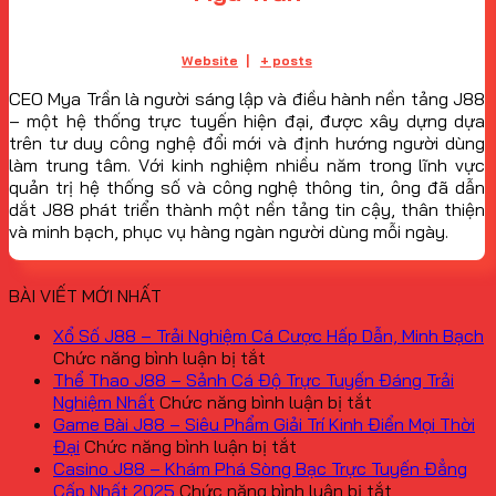
Website
|
+ posts
CEO Mya Trần là người sáng lập và điều hành nền tảng J88
– một hệ thống trực tuyến hiện đại, được xây dựng dựa
trên tư duy công nghệ đổi mới và định hướng người dùng
làm trung tâm. Với kinh nghiệm nhiều năm trong lĩnh vực
quản trị hệ thống số và công nghệ thông tin, ông đã dẫn
dắt J88 phát triển thành một nền tảng tin cậy, thân thiện
và minh bạch, phục vụ hàng ngàn người dùng mỗi ngày.
BÀI VIẾT MỚI NHẤT
Xổ Số J88 – Trải Nghiệm Cá Cược Hấp Dẫn, Minh Bạch
ở
Chức năng bình luận bị tắt
Xổ
Thể Thao J88 – Sảnh Cá Độ Trực Tuyến Đáng Trải
Số
ở
Nghiệm Nhất
Chức năng bình luận bị tắt
J88
Thể
Game Bài J88 – Siêu Phẩm Giải Trí Kinh Điển Mọi Thời
–
ở
Thao
Đại
Chức năng bình luận bị tắt
Trải
Game
J88
Casino J88 – Khám Phá Sòng Bạc Trực Tuyến Đẳng
Nghiệm
Bài
–
ở
Cấp Nhất 2025
Chức năng bình luận bị tắt