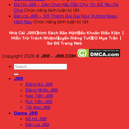
Cá
J88
Sảnh
Casino
Đá Gà J88 – Sân Chơi Hấp Dẫn Cho Tín Đồ Yêu Gà
Cược
–
ở
Cá
J88
Chọi
Chức năng bình luận bị tắt
Hấp
Siêu
Đá
Độ
–
Bắn cá J88 – Trở Thành Đại Gia Ngư Trường Ngay
Dẫn,
Phẩm
Gà
ở
Trực
Khám
Hôm Nay
Chức năng bình luận bị tắt
Minh
Giải
J88
Bắn
Tuyến
Phá
Bạch
Trí
–
cá
Đáng
Sòng
Nhà Cái J88
Chính Sách Bảo Mật
Điều Khoản Điều Kiện
Miễn Trừ Trách Nhiệm
Quyền Riêng Tư
CEO Mya Trần
Kinh
Sân
J88
Trải
Bạc
Sơ Đồ Trang Web
Điển
Chơi
–
Nghiệm
Trực
Mọi
Hấp
Trở
Nhất
Tuyến
Copyright 2026 ©
J88 - J88.COM
Thời
Dẫn
Thành
Đẳng
Đại
Cho
Đại
Cấp
Tín
Gia
Nhất
Đồ
Ngư
2025
J88
Yêu
Trường
Đăng Ký J88
Gà
Ngay
Đăng Nhập J88
Chọi
Hôm
Nạp Tiền J88
Nay
Rút Tiền J88
Tải App J88
Game J88
Nổ hũ J88
Bắn cá J88