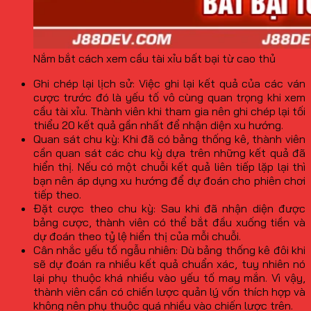
Nắm bắt cách xem cầu tài xỉu bất bại từ cao thủ
Ghi chép lại lịch sử: Việc ghi lại kết quả của các ván
cược trước đó là yếu tố vô cùng quan trọng khi xem
cầu tài xỉu. Thành viên khi tham gia nên ghi chép lại tối
thiểu 20 kết quả gần nhất để nhận diện xu hướng.
Quan sát chu kỳ: Khi đã có bảng thống kê, thành viên
cần quan sát các chu kỳ dựa trên những kết quả đã
hiển thị. Nếu có một chuỗi kết quả liên tiếp lặp lại thì
bạn nên áp dụng xu hướng để dự đoán cho phiên chơi
tiếp theo.
Đặt cược theo chu kỳ: Sau khi đã nhận diện được
bảng cược, thành viên có thể bắt đầu xuống tiền và
dự đoán theo tỷ lệ hiển thị của mỗi chuỗi.
Cân nhắc yếu tố ngẫu nhiên: Dù bảng thống kê đôi khi
sẽ dự đoán ra nhiều kết quả chuẩn xác, tuy nhiên nó
lại phụ thuộc khá nhiều vào yếu tố may mắn. Vì vậy,
thành viên cần có chiến lược quản lý vốn thích hợp và
không nên phụ thuộc quá nhiều vào chiến lược trên.