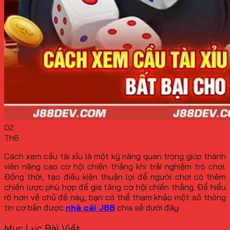
02
Th6
Cách xem cầu tài xỉu là một kỹ năng quan trọng giúp thành
viên nâng cao cơ hội chiến thắng khi trải nghiệm trò chơi.
Đồng thời, tạo điều kiện thuận lợi để người chơi có thêm
chiến lược phù hợp để gia tăng cơ hội chiến thắng. Để hiểu
rõ hơn về chủ đề này, bạn có thể tham khảo một số thông
tin cơ bản được
nhà cái J88
chia sẻ dưới đây.
Mục Lục Bài Viết