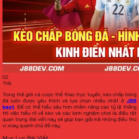
02
Th6
Trong thế giới cá cược thể thao trực tuyến, kèo chấp bóng
đá luôn được yêu thích và lựa chọn nhiều nhất ở
J88
best
. Để có thể hiểu sâu hơn nhằm nâng cao tỷ lệ thắng
thì việc hiểu rõ về kèo và các kinh nghiệm chơi là điều rất
quan trọng. Bài viết này sẽ giúp bạn giải mã những điều thú
vị xoay quanh chủ đề này.
Mục Lục Bài Viết