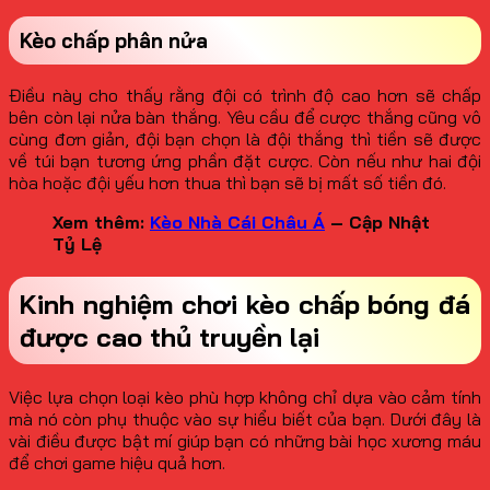
Kèo chấp phân nửa
Điều này cho thấy rằng đội có trình độ cao hơn sẽ chấp
bên còn lại nửa bàn thắng. Yêu cầu để cược thắng cũng vô
cùng đơn giản, đội bạn chọn là đội thắng thì tiền sẽ được
về túi bạn tương ứng phần đặt cược. Còn nếu như hai đội
hòa hoặc đội yếu hơn thua thì bạn sẽ bị mất số tiền đó.
Xem thêm:
Kèo Nhà Cái Châu Á
– Cập Nhật
Tỷ Lệ
Kinh nghiệm chơi kèo chấp bóng đá
được cao thủ truyền lại
Việc lựa chọn loại kèo phù hợp không chỉ dựa vào cảm tính
mà nó còn phụ thuộc vào sự hiểu biết của bạn. Dưới đây là
vài điều được bật mí giúp bạn có những bài học xương máu
để chơi game hiệu quả hơn.