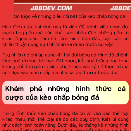
Sơ lược về những điều nổi bật của kèo chấp bóng đá
Mục đích của loại hình này là việc để tránh việc chọn đội
mạnh hay yếu mà còn phải cân nhắc đến những yếu tố
khác. Ngoài việc nắm bắt tình hình trận đấu, bạn cần có
chiến thuật cũng sự tính toán và đoán trước sự việc.
Tuy nhiên nó chỉ áp dụng khi hai đội bóng có trình độ chênh
lệch quá rõ ràng. Khi bạn đặt cược, kết quả thắng hay thua
không chỉ đơn giản là việc phụ thuộc vào tỷ số thực tế mà
còn dựa vào mức chấp mà nhà cái đã đưa ra trước đó.
Khám phá những hình thức cá
cược của kèo chấp bóng đá
Trong hình thức kèo chấp bóng đá có vô vàn các thể loại
khác nhau, mỗi thể loại sẽ có các quy định, luật lệ cũng
như cách tính toán riêng. Dưới đây là thống kê những hình
thức phổ biến nhất mà bạn sẽ thường bắt gặp khi tìm hiểu