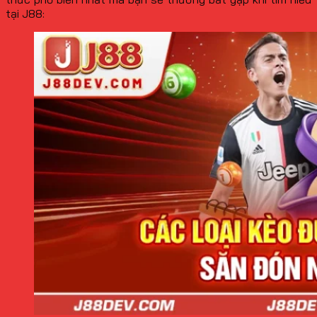
tại J88: