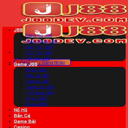
Skip
to
content
J88
Đăng Ký J88
Đăng Nhập J88
Nạp Tiền J88
Rút Tiền J88
Tải App J88
Đăng Ký / Đăng Nhập
Game J88
Nổ hũ J88
Bắn cá J88
Casino J88
Game bài J88
Thể thao J88
Xổ số J88
Đá gà J88
Nổ Hũ
Bắn Cá
Game Bài
Casino