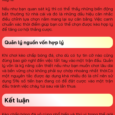
Nếu như bạn quan sát kỹ thì có thể thấy những biến động
bất thường từ nhà cái và đó là những dấu hiệu cân nhắc
điều chỉnh lựa chọn nằm mang lại sự cân bằng. Việc canh
chuẩn xác thời điểm giúp bạn có thể chọn được kèo hợp lý
để tăng cơ hội thắng cược.
Quản lý nguồn vốn hợp lý
Khi chơi kèo chấp bóng đá, cho dù có tự tin cỡ nào cũng
đừng bao giờ nghĩ đến việc tất tay vào một trận đấu. Quản
lý vốn là kỹ năng cần thiết nếu như bạn muốn chơi lâu dài
và bền vững chứ không phải sự chớp nhoáng nhất thời.Có
một nguyên tắc được áp dụng khá nhiều đó là chỉ nên sử
dụng 5% số tiền bạn đang có để đặt cược vào một trận
đấu tránh việc cháy túi sau vài lần thua.
Kết luận
Kèo chấp bóng đá vô cùng phổ biến và thú vị trong thế giới