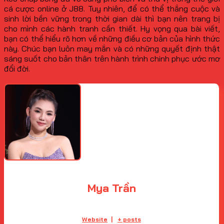
cá cược online ở J88. Tuy nhiên, để có thể thắng cuộc và
sinh lời bền vững trong thời gian dài thì bạn nên trang bị
cho mình các hành tranh cần thiết. Hy vọng qua bài viết,
bạn có thể hiểu rõ hơn về những điều cơ bản của hình thức
này. Chúc bạn luôn may mắn và có những quyết định thật
sáng suốt cho bản thân trên hành trình chinh phục ước mơ
đổi đời.
Mya Trần
Website
|
+ posts